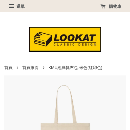
選單
購物車
›
›
首頁
首頁推薦
KMU經典帆布包-米色(紅印色)