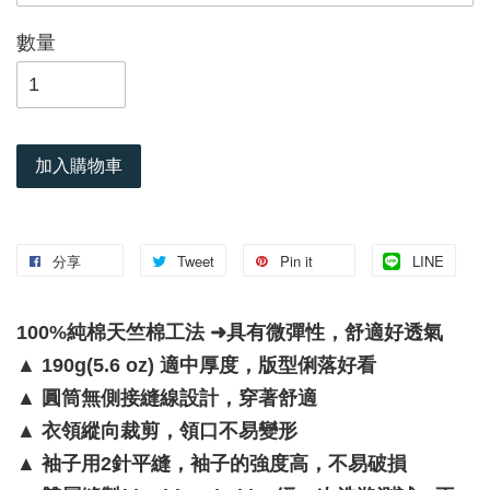
數量
加入購物車
分享
Tweet
Pin it
LINE
100%純棉天竺棉工法 ➜具有微彈性，舒適好透氣
▲
190g(5.6 oz) 適中厚度，版型俐落好看
▲
圓筒無側接縫線設計，穿著舒適
▲
衣領縱向裁剪，領口不易變形
▲
袖子用2針平縫，袖子的強度高，不易破損