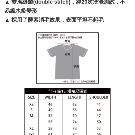
▲
雙層縫製(double stitch)，經20次洗滌測試，不
易縮水級變形
▲
採用了酵素消毛效果，表面平坦不起毛