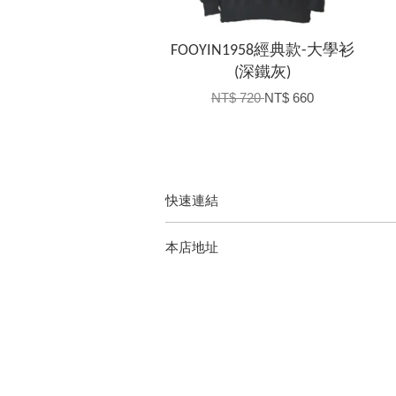
FOOYIN1958經典款-大學衫
(深鐵灰)
NT$ 720
NT$ 660
快速連結
本店地址