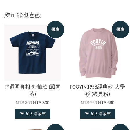
您可能也喜歡
優惠
優惠
FY迴圈真相-短袖款 (藏青
FOOYIN1958經典款-大學
藍)
衫 (經典粉)
NT$ 360
NT$ 330
NT$ 720
NT$ 660
加入購物車
加入購物車