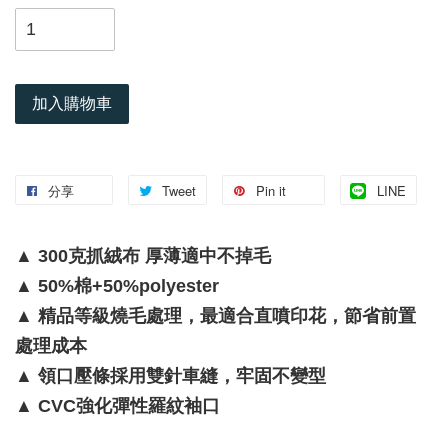
加入購物車
分享
Tweet
Pin it
LINE
▲ 300克抓絨布 厚薄適中不掉毛
▲ 50%棉+50%polyester
▲ 精品等級燒毛處理，最適合直噴印花，節省前置
處理成本
▲ 領口壓條採用雙針車縫，牢固不變型
▲ CVC強化彈性羅紋袖口