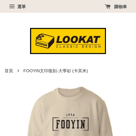
選單
購物車
›
首頁
FOOYIN文印復刻-大學衫 (卡其米)