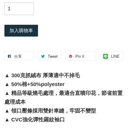
加入購物車
分享
Tweet
Pin it
LINE
▲ 300克抓絨布 厚薄適中不掉毛
▲ 50%棉+50%polyester
▲ 精品等級燒毛處理，最適合直噴印花，節省前置
處理成本
▲ 領口壓條採用雙針車縫，牢固不變型
▲ CVC強化彈性羅紋袖口