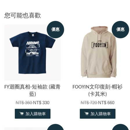
您可能也喜歡
優惠
優惠
FY迴圈真相-短袖款 (藏青
FOOYIN文印復刻-帽衫
藍)
(卡其米)
NT$ 360
NT$ 330
NT$ 720
NT$ 660
加入購物車
加入購物車