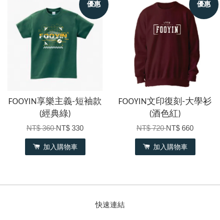
優惠
優惠
FOOYIN享樂主義-短袖款
FOOYIN文印復刻-大學衫
(經典綠)
(酒色紅)
NT$ 360
NT$ 330
NT$ 720
NT$ 660
加入購物車
加入購物車
快速連結