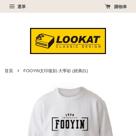
選單
購物車
›
首頁
FOOYIN文印復刻-大學衫 (經典白)