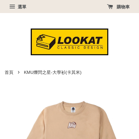
選單
購物車
›
首頁
KMU爍閃之星-大學衫(卡其米)