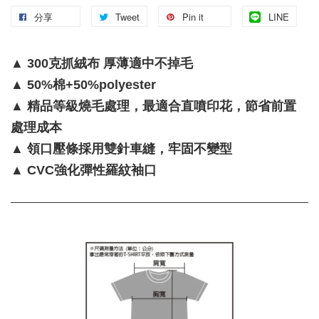
分享
Tweet
Pin it
LINE
▲ 300克抓絨布 厚薄適中不掉毛
▲ 50%棉+50%polyester
▲ 精品等級燒毛處理，最適合直噴印花，節省前置
處理成本
▲ 領口壓條採用雙針車縫，牢固不變型
▲ CVC強化彈性羅紋袖口