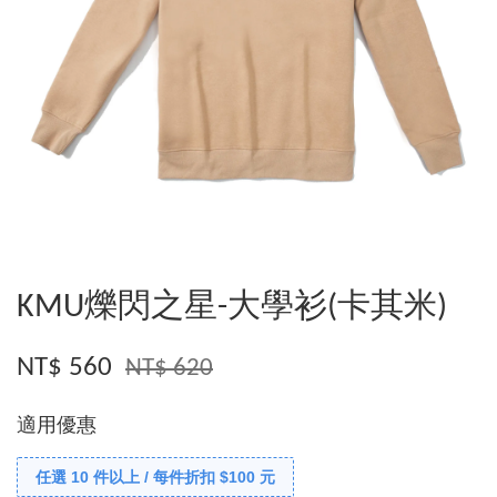
KMU爍閃之星-大學衫(卡其米)
NT$ 560
NT$ 620
適用優惠
任選 10 件以上 / 每件折扣 $100 元