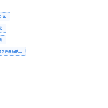
0 元
元
元
 3 件商品以上