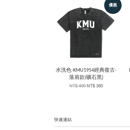
優惠
水洗色-KMU1954經典復古-
落肩款(礦石黑)
NT$ 480
NT$ 380
快速連結