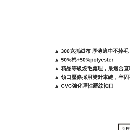
▲ 300克抓絨布 厚薄適中不掉毛
▲ 50%棉+50%polyester
▲ 精品等級燒毛處理，最適合
▲ 領口壓條採用雙針車縫，牢固
▲ CVC強化彈性羅紋袖口