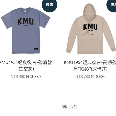
優惠
優
KMU1954經典復古-落肩款
KMU1954經典復古-高磅
(星空灰)
肩"帽衫"(深卡其)
NT$ 480
NT$ 380
NT$ 780
NT$ 680
關注我們