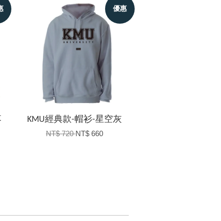
惠
優惠
落
KMU經典款-帽衫-星空灰
NT$ 720
NT$ 660