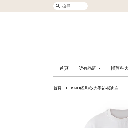
搜尋
首頁
所有品牌
輔英科大F
›
首頁
KMU經典款-大學衫-經典白