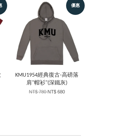
惠
優惠
款
KMU1954經典復古-高磅落
肩"帽衫"(深鐵灰)
NT$ 780
NT$ 680