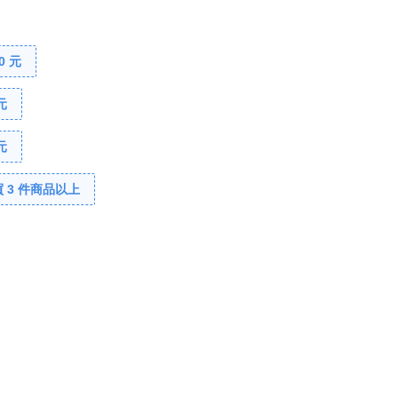
0 元
元
元
 3 件商品以上