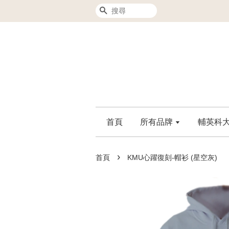
搜尋
首頁
所有品牌
輔英科大F
›
首頁
KMU心躍復刻-帽衫 (星空灰)