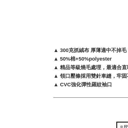
▲ 300克抓絨布 厚薄適中不掉毛
▲ 50%棉+50%polyester
▲ 精品等級燒毛處理，最適合
▲ 領口壓條採用雙針車縫，牢固
▲ CVC強化彈性羅紋袖口