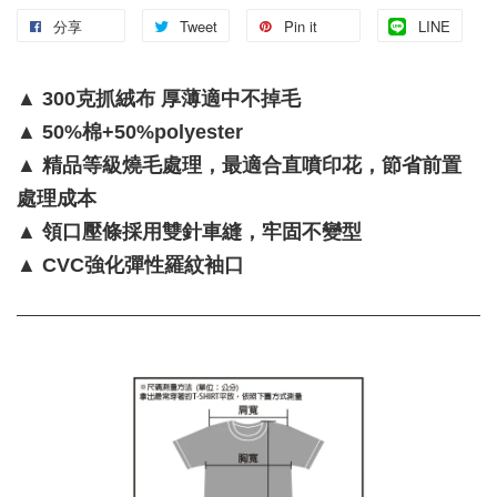
分享
Tweet
Pin it
LINE
▲ 300克抓絨布 厚薄適中不掉毛
▲ 50%棉+50%polyester
▲ 精品等級燒毛處理，最適合直噴印花，節省前置
處理成本
▲ 領口壓條採用雙針車縫，牢固不變型
▲ CVC強化彈性羅紋袖口