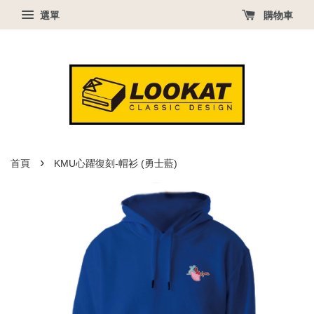
選單
購物車
›
首頁
KMU心躍復刻-帽衫 (勇士藍)