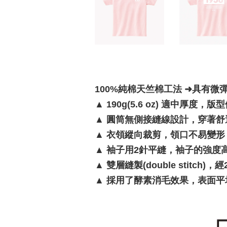
100%純棉天竺棉工法 ➜具有微
▲
190g(5.6 oz) 適中厚度，
▲
圓筒無側接縫線設計，穿著舒
▲
衣領縱向裁剪，領口不易變形
▲
袖子用2針平縫，袖子的強度
▲
雙層縫製(double stitc
▲
採用了酵素消毛效果，表面平