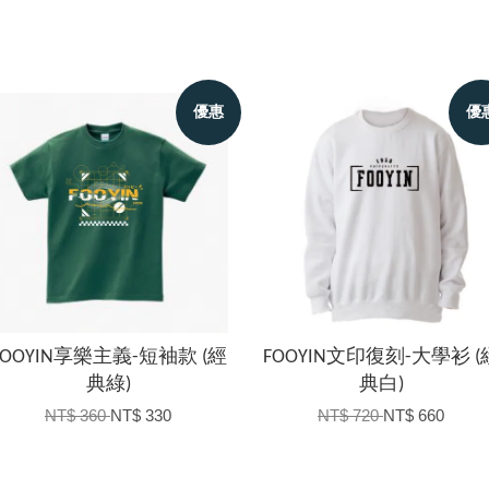
優惠
優
FOOYIN享樂主義-短袖款 (經
FOOYIN文印復刻-大學衫 (
典綠)
典白)
NT$ 360
NT$ 330
NT$ 720
NT$ 660