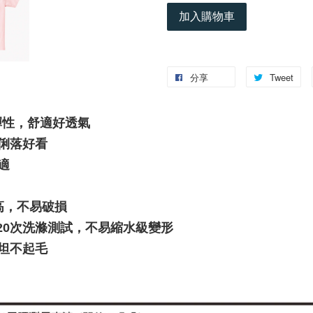
加入購物車
分享
Tweet
彈性，舒適好透氣
版型俐落好看
適
高，不易破損
h)，經20次洗滌測試，不易縮水級變形
坦不起毛