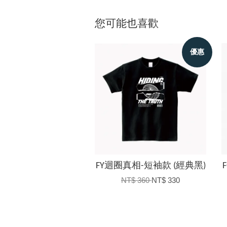
您可能也喜歡
優惠
FY迴圈真相-短袖款 (經典黑)
NT$ 360
NT$ 330