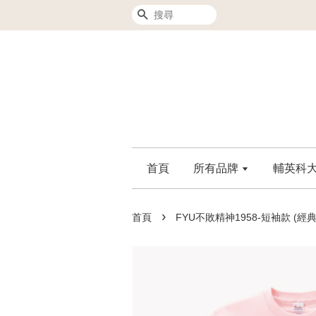
搜尋
首頁
所有品牌
輔英科大F
›
首頁
FYU不敗精神1958-短袖款 (經典