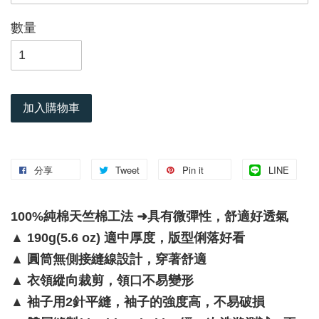
數量
加入購物車
分享
Tweet
Pin it
LINE
100%純棉天竺棉工法 ➜具有微彈性，舒適好透氣
▲
190g(5.6 oz) 適中厚度，版型俐落好看
▲
圓筒無側接縫線設計，穿著舒適
▲
衣領縱向裁剪，領口不易變形
▲
袖子用2針平縫，袖子的強度高，不易破損