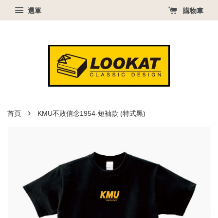
選單
購物車
›
首頁
KMU不敗信念1954-短袖款 (特式黑)