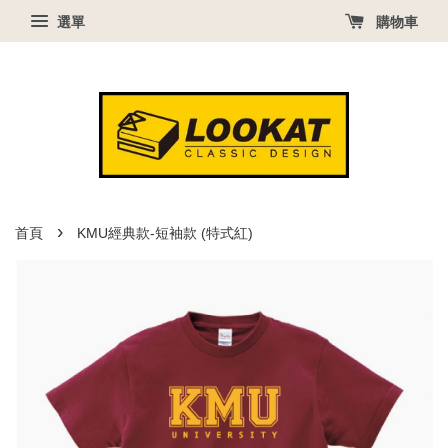
選單
購物車
›
首頁
KMU經典款-短袖款 (特式紅)