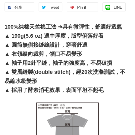
分享
Tweet
Pin it
LINE
100%純棉天竺棉工法 ➜具有微彈性，舒適好透氣
▲
190g(5.6 oz) 適中厚度，版型俐落好看
▲
圓筒無側接縫線設計，穿著舒適
▲
衣領縱向裁剪，領口不易變形
▲
袖子用2針平縫，袖子的強度高，不易破損
▲
雙層縫製(double stitch)，經20次洗滌測試，不
易縮水級變形
▲
採用了酵素消毛效果，表面平坦不起毛