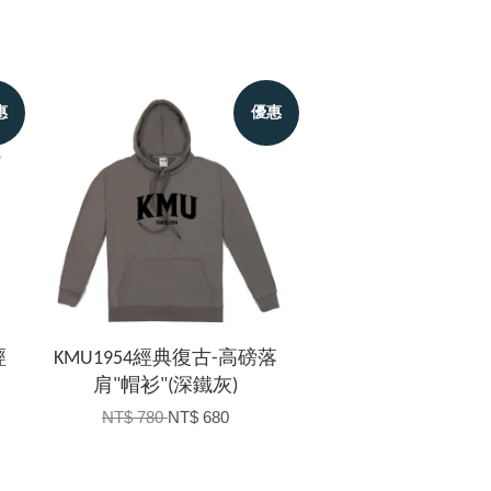
惠
優惠
經
KMU1954經典復古-高磅落
肩"帽衫"(深鐵灰)
NT$ 780
NT$ 680