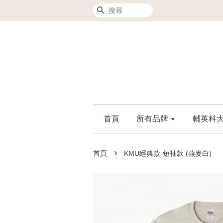
搜尋
首頁
所有品牌
輔英科大F
›
首頁
KMU經典款-短袖款 (燕麥白)