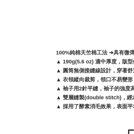
100%純棉天竺棉工法 ➜具有微
▲
190g(5.6 oz) 適中厚度，
▲
圓筒無側接縫線設計，穿著舒
▲
衣領縱向裁剪，領口不易變形
▲
袖子用2針平縫，袖子的強度
▲
雙層縫製(double stitc
▲
採用了酵素消毛效果，表面平