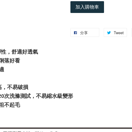
加入購物車
分享
Tweet
彈性，舒適好透氣
版型俐落好看
適
高，不易破損
h)，經20次洗滌測試，不易縮水級變形
坦不起毛