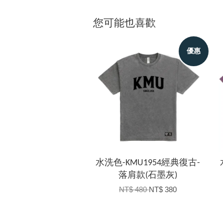
您可能也喜歡
優惠
水洗色-KMU1954經典復古-
落肩款(石墨灰)
NT$ 480
NT$ 380