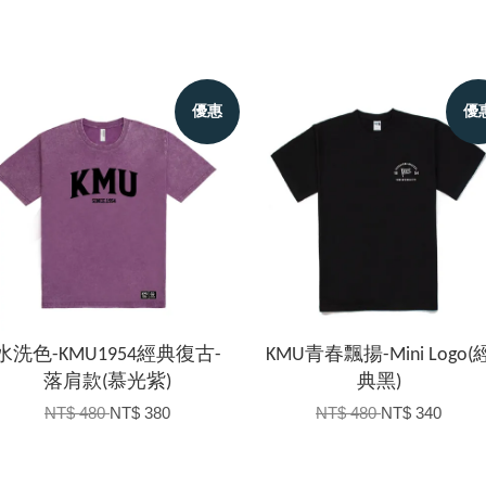
優惠
優
水洗色-KMU1954經典復古-
KMU青春飄揚-Mini Logo(
落肩款(慕光紫)
典黑)
NT$ 480
NT$ 380
NT$ 480
NT$ 340