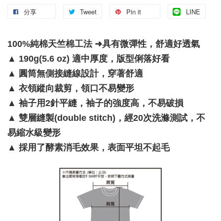
分享
Tweet
Pin it
LINE
100%純棉天竺棉工法 ➜具有微彈性，舒適好透氣
▲
190g(5.6 oz) 適中厚度，版型俐落好看
▲
圓筒無側接縫線設計，穿著舒適
▲
衣領縱向裁剪，領口不易變形
▲
袖子用2針平縫，袖子的強度高，不易破損
▲
雙層縫製(double stitch)，經20次洗滌測試，不
易縮水級變形
▲
採用了酵素消毛效果，表面平坦不起毛