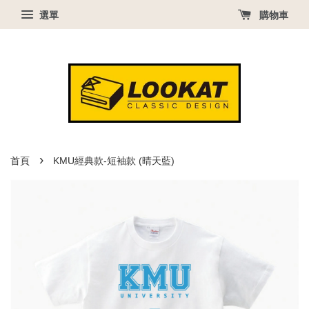
選單
購物車
›
首頁
KMU經典款-短袖款 (晴天藍)