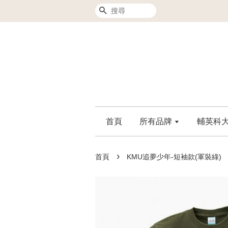
搜尋
首頁
所有品牌
輔英科大F
›
首頁
KMU追夢少年-短袖款(軍裝綠)