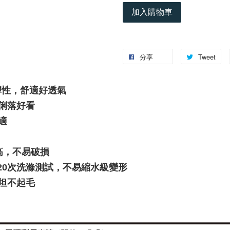
加入購物車
分享
Tweet
彈性，舒適好透氣
版型俐落好看
適
高，不易破損
h)，經20次洗滌測試，不易縮水級變形
坦不起毛