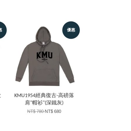
惠
優惠
款
KMU1954經典復古-高磅落
肩"帽衫"(深鐵灰)
NT$ 780
NT$ 680