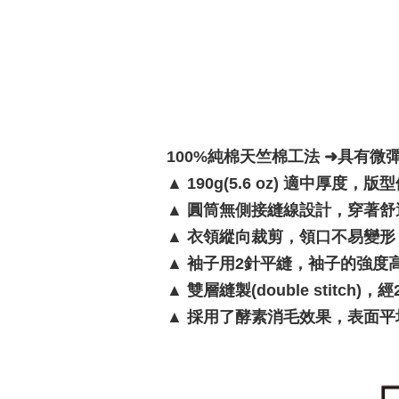
100%純棉天竺棉工法 ➜具有微
▲
190g(5.6 oz) 適中厚度，
▲
圓筒無側接縫線設計，穿著舒
▲
衣領縱向裁剪，領口不易變形
▲
袖子用2針平縫，袖子的強度
▲
雙層縫製(double stitc
▲
採用了酵素消毛效果，表面平