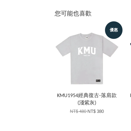
您可能也喜歡
優惠
KMU1954經典復古-落肩款
(淺紫灰)
NT$ 480
NT$ 380