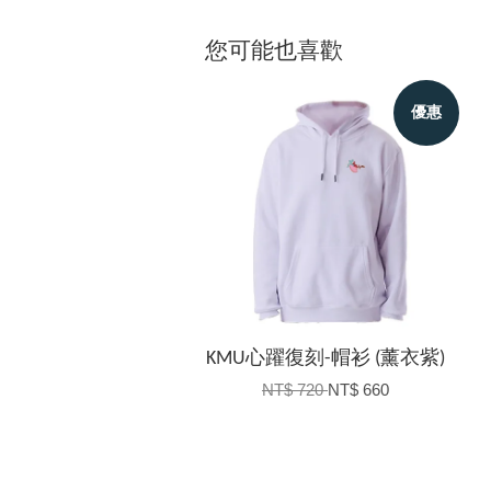
您可能也喜歡
優惠
KMU心躍復刻-帽衫 (薰衣紫)
NT$ 720
NT$ 660