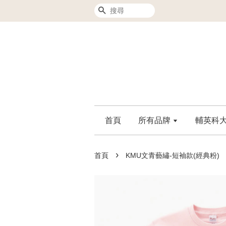
搜尋
首頁
所有品牌
輔英科大F
›
首頁
KMU文青藝繡-短袖款(經典粉)