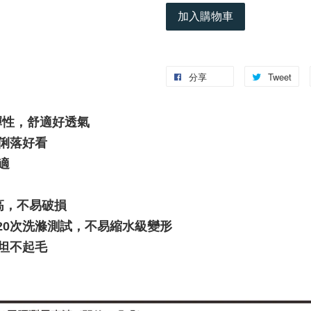
加入購物車
分享
Tweet
彈性，舒適好透氣
版型俐落好看
適
高，不易破損
h)，經20次洗滌測試，不易縮水級變形
坦不起毛