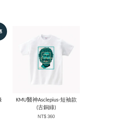
惠
綠
KMU醫神Asclepius-短袖款
(古銅綠)
NT$ 360