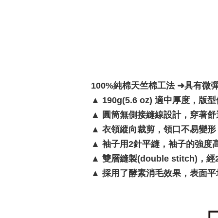
100%純棉天竺棉工法 ➜具有微
▲
190g(5.6 oz) 適中厚度，
▲
圓筒無側接縫線設計，穿著舒
▲
衣領縱向裁剪，領口不易變形
▲
袖子用2針平縫，袖子的強度
▲
雙層縫製(double stitc
▲
採用了酵素消毛效果，表面平