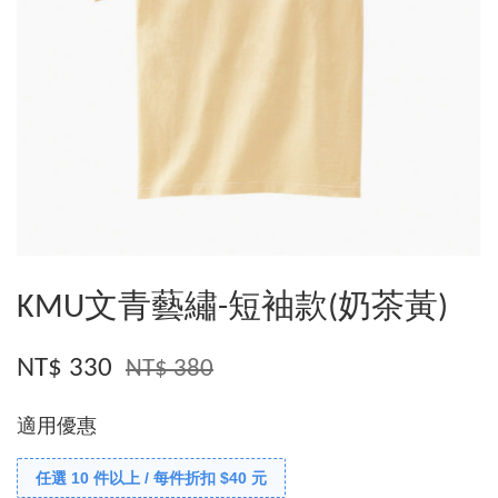
KMU文青藝繡-短袖款(奶茶黃)
NT$ 330
NT$ 380
適用優惠
任選 10 件以上 / 每件折扣 $40 元