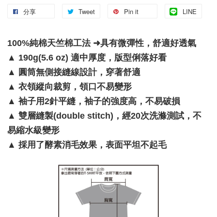
分享
Tweet
Pin it
LINE
100%純棉天竺棉工法 ➜具有微彈性，舒適好透氣
▲
190g(5.6 oz) 適中厚度，版型俐落好看
▲
圓筒無側接縫線設計，穿著舒適
▲
衣領縱向裁剪，領口不易變形
▲
袖子用2針平縫，袖子的強度高，不易破損
▲
雙層縫製(double stitch)，經20次洗滌測試，不
易縮水級變形
▲
採用了酵素消毛效果，表面平坦不起毛