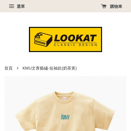
選單
購物車
›
首頁
KMU文青藝繡-短袖款(奶茶黃)