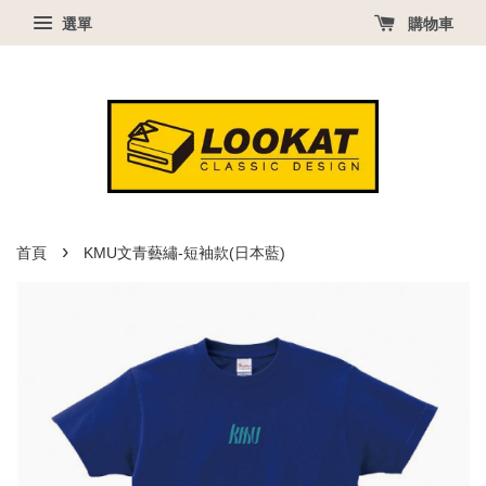
選單
購物車
›
首頁
KMU文青藝繡-短袖款(日本藍)