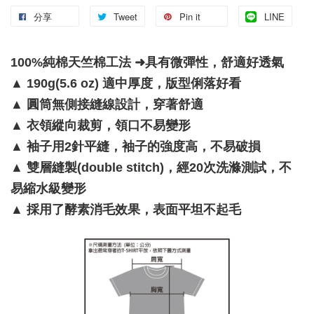
分享
Tweet
Pin it
LINE
100%純棉天竺棉工法 ➜具有微彈性，舒適好透氣
▲
190g(5.6 oz) 適中厚度，版型俐落好看
▲
圓筒無側接縫線設計，穿著舒適
▲
衣領縱向裁剪，領口不易變形
▲
袖子用2針平縫，袖子的強度高，不易破損
▲
雙層縫製(double stitch)，經20次洗滌測試，不
易縮水級變形
▲
採用了酵素消毛效果，表面平坦不起毛