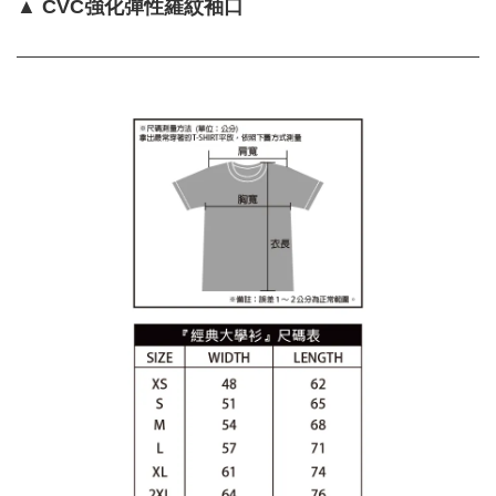
▲ CVC強化彈性羅紋袖口