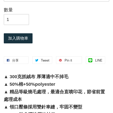
數量
加入購物車
分享
Tweet
Pin it
LINE
▲ 300克抓絨布 厚薄適中不掉毛
▲ 50%棉+50%polyester
▲ 精品等級燒毛處理，最適合直噴印花，節省前置
處理成本
▲ 領口壓條採用雙針車縫，牢固不變型