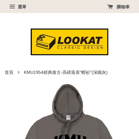
選單
購物車
›
首頁
KMU1954經典復古-高磅落肩"帽衫"(深鐵灰)